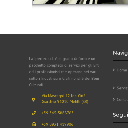
Navig
La Ipertec s.r.l. è in grado di fornire un
pacchetto completo di servizi per gli Enti
Home
ed i professionisti che operano nei vari
settori Industriali e Civili nonché dei Beni
Culturali
Serviz
Via Mascagni, 12 loc. Città
Contatt
Giardino 96010 Melilli (SR)
+39 345-5888763
Seguic
+39 0931 419906