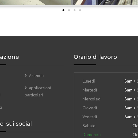
azione
Orario di lavoro
Azienda
Lunedì
8am >
applicazioni
Martedì
8am >
i
particolari
Mercoledì
8am >
i
Giovedì
8am >
Venerdì
8am >
i sui social
Sabato
Cl
Domenica
Cl