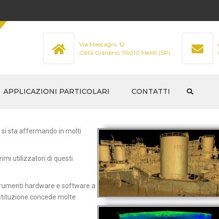
Via Mascagni, 12
Città Giardino, 96010 Melilli (SR)
APPLICAZIONI PARTICOLARI
CONTATTI
STRUTTURALE
 si sta affermando in molti
LI NON
MAGNETOSCOPIA
rimi utilizzatori di questi
LIQUIDI PENETRANTI
NI – RILIEVI
 strumenti hardware e software a
CONTROLLI NON DISTRUTTIVI
restituzione concede molte
SUI CALCESTRUZZI E
MURATURA