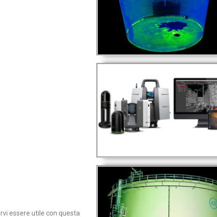
PHASED ARRAY
TECNICA INNOVATIVA CUPS
(CORROSION UNDER PIPE
SUPPORTS)
ervi essere utile con questa