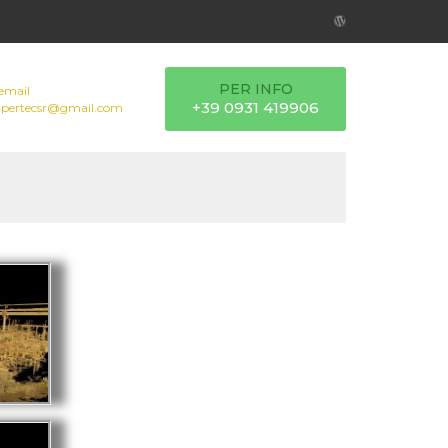
PER INFO
email
+39 0931 419906
ipertecsr@gmail.com