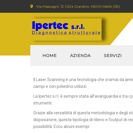
Via Mascagni, 12 Città Giardino, 96010 Melilli (SR)
HOME
AZIENDA
SERVIZI
DIAGNOSTICA 
Il Laser Scanning è una tecnologia che oramai da anni
campi e con poliedrici utilizzi.
CND (CONTROL
DISTRUTTIVI)
La Ipertec s.r.l. è sempre stata all’avanguardia e tra i p
strumenti.
SERVIZI CON DRO
Grazie alla versatilità di questa metodologia e degli
disposizione, questa tipologia di rilievo e l’output di 
possibilità. Ecco alcuni esempi