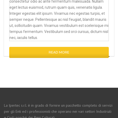
consectetur odio ac ante fermentum malesuada. Nullam
eget lectus euismod, rutrum quam quis, venenatis ligula.
Integer egestas elit ipsum. Vivamus nec egestas turpis, et
semper neque. Pellentesque ac nisl feugiat, blandit mauris
ut, sollicitudin quam. Vivamus vestibulum est scelerisque mi
tempus fermentum. Vestibulum sed orci cursus, dictum nisl
nec, iaculis tellus.
READ MORE
La Ipertec s.r.l. è in grado di fornire un pacchetto completo di servizi
per gli Enti ed i professionisti che operano nei vari settori Industriali
e Civili nonché dei Beni Culturali