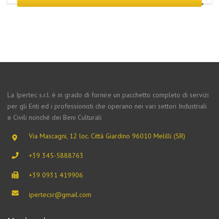
La Ipertec s.r.l. è in grado di fornire un pacchetto completo di servizi
per gli Enti ed i professionisti che operano nei vari settori Industriali
e Civili nonché dei Beni Culturali
Via Mascagni, 12 loc. Città Giardino 96010 Melilli (SR)
+39 345-5888763
+39 0931 419906
ipertecsr@gmail.com