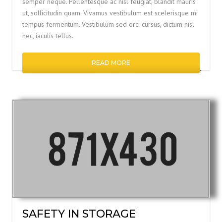
semper neque. Pellentesque ac nisl feugiat, blandit mauris
ut, sollicitudin quam. Vivamus vestibulum est scelerisque mi
tempus fermentum. Vestibulum sed orci cursus, dictum nisl
nec, iaculis tellus.
READ MORE
SAFETY IN STORAGE