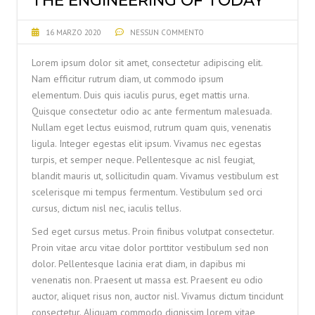
THE ENGINEERING OF TODAY
16 MARZO 2020
NESSUN COMMENTO
Lorem ipsum dolor sit amet, consectetur adipiscing elit.
Nam efficitur rutrum diam, ut commodo ipsum
elementum. Duis quis iaculis purus, eget mattis urna.
Quisque consectetur odio ac ante fermentum malesuada.
Nullam eget lectus euismod, rutrum quam quis, venenatis
ligula. Integer egestas elit ipsum. Vivamus nec egestas
turpis, et semper neque. Pellentesque ac nisl feugiat,
blandit mauris ut, sollicitudin quam. Vivamus vestibulum est
scelerisque mi tempus fermentum. Vestibulum sed orci
cursus, dictum nisl nec, iaculis tellus.
Sed eget cursus metus. Proin finibus volutpat consectetur.
Proin vitae arcu vitae dolor porttitor vestibulum sed non
dolor. Pellentesque lacinia erat diam, in dapibus mi
venenatis non. Praesent ut massa est. Praesent eu odio
auctor, aliquet risus non, auctor nisl. Vivamus dictum tincidunt
consectetur. Aliquam commodo dignissim lorem vitae