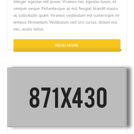
Integer egestas elit ipsum. Vivamus nec egestas turpis, et
semper neque. Pellentesque ac nisl feugiat, blandit mauris
ut, sollicitudin quam. Vivamus vestibulum est scelerisque mi
tempus fermentum. Vestibulum sed orci cursus, dictum nisl
nec, iaculis tellus.
READ MORE