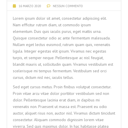
16 MARZO 2020
NESSUN COMMENTO
Lorem ipsum dolor sit amet, consectetur adipiscing elit.
Nam efficitur rutrum diam, ut commodo ipsum
elementum. Duis quis iaculis purus, eget mattis urna.
Quisque consectetur odio ac ante fermentum malesuada.
Nullam eget lectus euismod, rutrum quam quis, venenatis
ligula. Integer egestas elit ipsum. Vivamus nec egestas
turpis, et semper neque. Pellentesque ac nisl feugiat,
blandit mauris ut, sollicitudin quam. Vivamus vestibulum est
scelerisque mi tempus fermentum. Vestibulum sed orci
cursus, dictum nisl nec, iaculis tellus.
Sed eget cursus metus. Proin finibus volutpat consectetur.
Proin vitae arcu vitae dolor porttitor vestibulum sed non
dolor. Pellentesque lacinia erat diam, in dapibus mi
venenatis non. Praesent ut massa est. Praesent eu odio
auctor, aliquet risus non, auctor nisl. Vivamus dictum tincidunt
consectetur. Aliquam commodo dignissim lorem vitae
viverra. Sed quis maximus dolor. In hac habitasse platea