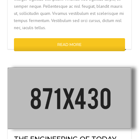
semper neque. Pellentesque ac nisl feugiat, blandit mauris
ut, sollicitudin quam. Vivamus vestibulum est scelerisque mi
tempus fermentum. Vestibulum sed orci cursus, dictum nisl
nec, iaculis tellus.
READ MORE