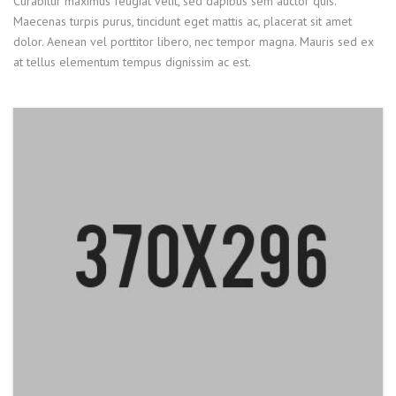
Curabitur maximus feugiat velit, sed dapibus sem auctor quis.
Maecenas turpis purus, tincidunt eget mattis ac, placerat sit amet
dolor. Aenean vel porttitor libero, nec tempor magna. Mauris sed ex
at tellus elementum tempus dignissim ac est.