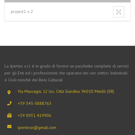
project1-s-2
La Ipertec s.r.l. è in grado di fornire un pacchetto completo di servizi
per gli Enti ed i professionisti che operano nei vari settori Industriali
e Civili nonché dei Beni Culturali
Via Mascagni, 12 loc. Città Giardino 96010 Melilli (SR)
+39 345-5888763
+39 0931 419906
ipertecsr@gmail.com