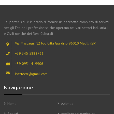
La Ipertec s.r.l. è in grado di fornire un pacchetto completo di servizi
per gli Enti ed i professionisti che operano nei vari settori Industriali
e Civili nonché dei Beni Culturali
Via Mascagni, 12 loc. Città Giardino 96010 Melilli (SR)
+39 345-5888763
+39 0931 419906
ipertecsr@gmail.com
Navigazione
Home
Azienda
Servizi
applicazioni particolari