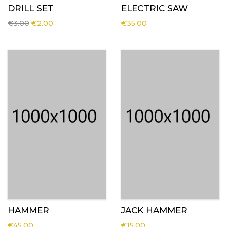
DRILL SET
ELECTRIC SAW
Original
Current
€
3.00
€
2.00
€
35.00
price
price
was:
is:
€3.00.
€2.00.
HAMMER
JACK HAMMER
€
45.00
€
15.00