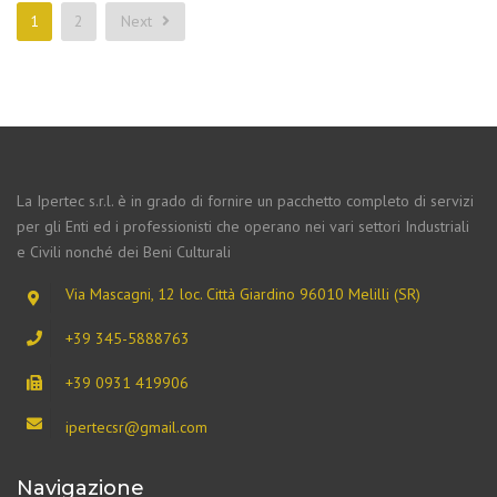
1
2
Next
La Ipertec s.r.l. è in grado di fornire un pacchetto completo di servizi
per gli Enti ed i professionisti che operano nei vari settori Industriali
e Civili nonché dei Beni Culturali
Via Mascagni, 12 loc. Città Giardino 96010 Melilli (SR)
+39 345-5888763
+39 0931 419906
ipertecsr@gmail.com
Navigazione