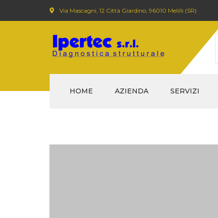
Via Mascagni, 12 Città Giardino, 96010 Melilli (SR)
HOME
AZIENDA
SERVIZI
DIAGNOSTICA 
CND (CONTROL
DISTRUTTIVI)
SERVIZI CON DRO