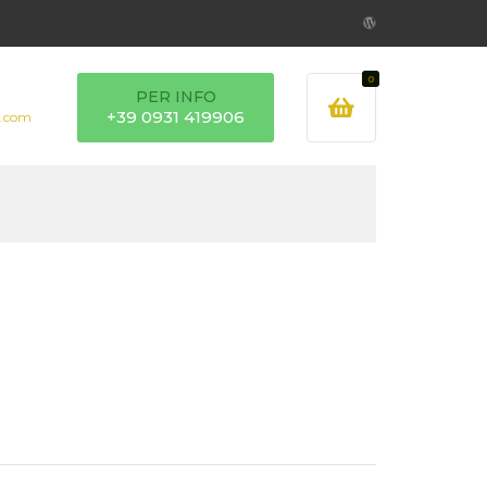
0
PER INFO
+39 0931 419906
l.com