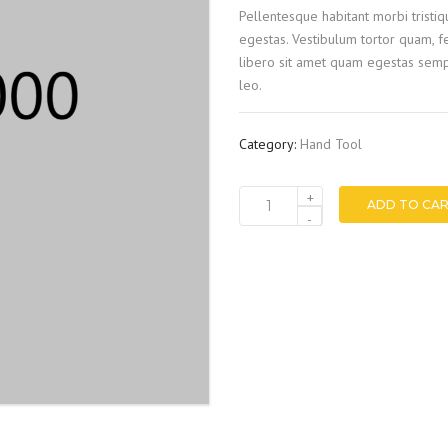
Pellentesque habitant morbi tristi
PHASED ARRAY
egestas. Vestibulum tortor quam, fe
libero sit amet quam egestas sempe
TECNICA INNOVATIVA CUPS
leo.
(CORROSION UNDER PIPE
SUPPORTS)
Category:
Hand Tool
+
ADD TO CA
Measurement
-
tape
quantity