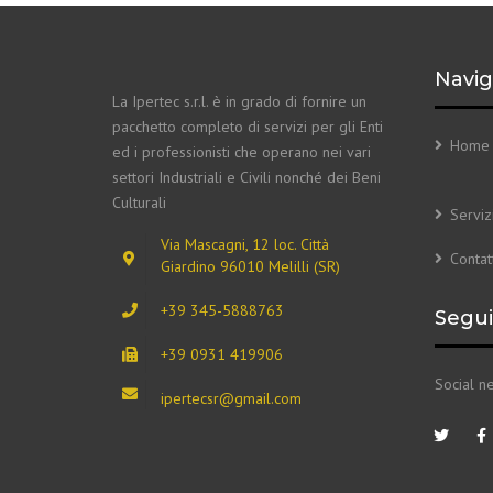
Navig
La Ipertec s.r.l. è in grado di fornire un
pacchetto completo di servizi per gli Enti
Home
ed i professionisti che operano nei vari
settori Industriali e Civili nonché dei Beni
Culturali
Serviz
Via Mascagni, 12 loc. Città
Contatt
Giardino 96010 Melilli (SR)
+39 345-5888763
Seguic
+39 0931 419906
Social n
ipertecsr@gmail.com