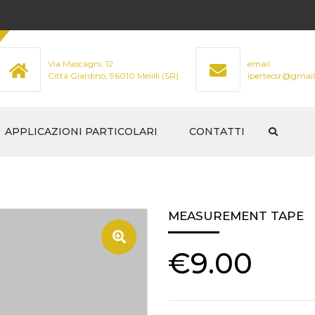
Via Mascagni, 12
email
Città Giardino, 96010 Melilli (SR)
ipertecsr@gmai
APPLICAZIONI PARTICOLARI
CONTATTI
STRUTTURALE
LI NON
MAGNETOSCOPIA
MEASUREMENT TAPE
LIQUIDI PENETRANTI
€
9.00
NI – RILIEVI
CONTROLLI NON DISTRUTTIVI
SUI CALCESTRUZZI E
MURATURA