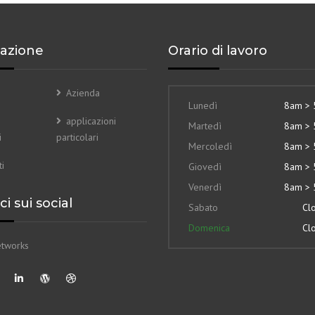
azione
Orario di lavoro
Azienda
Lunedì
8am >
applicazioni
Martedì
8am >
i
particolari
Mercoledì
8am >
i
Giovedì
8am >
Venerdì
8am >
i sui social
Sabato
Cl
Domenica
Cl
etworks