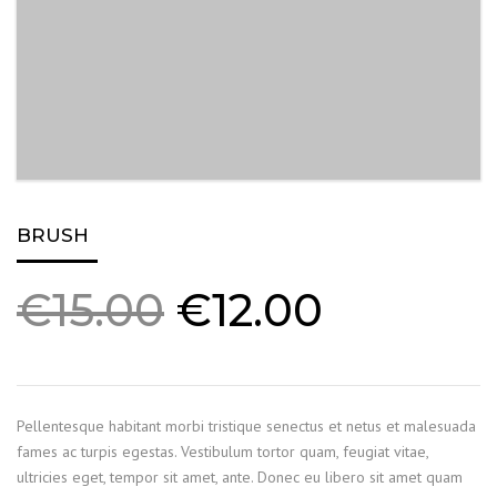
BRUSH
Original
Current
€
15.00
€
12.00
price
price
was:
is:
€15.00.
€12.00.
Pellentesque habitant morbi tristique senectus et netus et malesuada
fames ac turpis egestas. Vestibulum tortor quam, feugiat vitae,
ultricies eget, tempor sit amet, ante. Donec eu libero sit amet quam