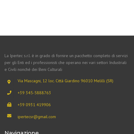
La Ipertec s.r.l. è in grado di fornire un pacchetto completo di servizi
per gli Enti ed i professionisti che operano nei vari settori Industriali
e Civili nonché dei Beni Culturali
Via Mascagni, 12 loc. Città Giardino 96010 Melilli (SR)
+39 345-5888763
+39 0931 419906
ipertecsr@gmail.com
Navigazione