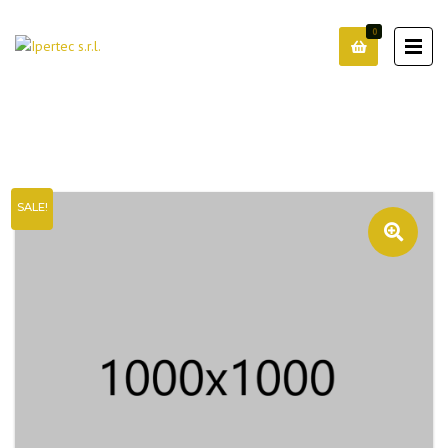
0
SALE!