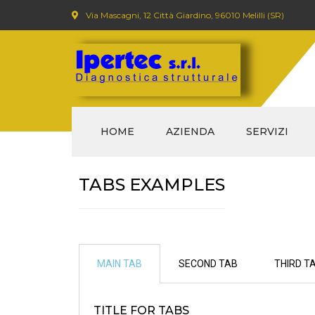
Via Mascagni, 12 Città Giardino, 96010 Melilli (SR)
HOME
AZIENDA
SERVIZI
DIAGNOSTICA 
TABS EXAMPLES
CND (CONTROL
DISTRUTTIVI)
SERVIZI CON DRO
MAIN TAB
SECOND TAB
THIRD T
TITLE FOR TABS