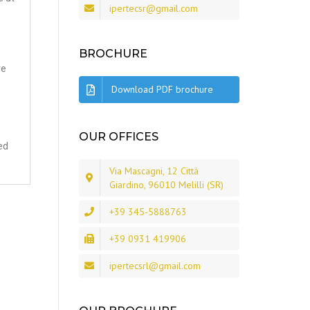
ipertecsr@gmail.com
BROCHURE
re
Download PDF brochure
OUR OFFICES
ed
Via Mascagni, 12 Città
Giardino, 96010 Melilli (SR)
+39 345-5888763
+39 0931 419906
ipertecsrl@gmail.com