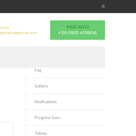
PER INFO
email
+39 0931 419906
ipertecsr@gmail.com
Faq
Gallery
Notifications
Progress bars
Tables