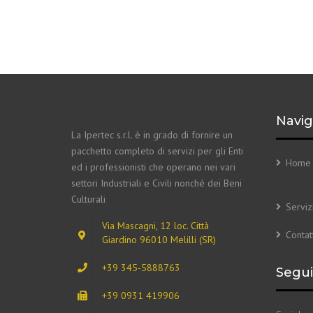
Navig
La Ipertec s.r.l. è in grado di fornire un
pacchetto completo di servizi per gli Enti
Home
ed i professionisti che operano nei vari
settori Industriali e Civili nonché dei Beni
Culturali
Serviz
Via Mascagni, 12 loc. Città
Contatt
Giardino 96010 Melilli (SR)
+39 345-5888763
Seguic
+39 0931 419906