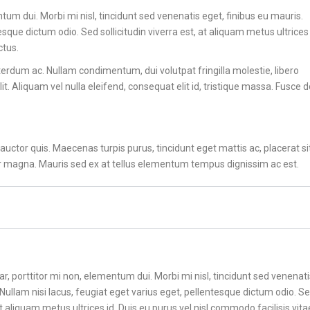
ntum dui. Morbi mi nisl, tincidunt sed venenatis eget, finibus eu mauris.
PHASED ARRAY
esque dictum odio. Sed sollicitudin viverra est, at aliquam metus ultrices 
ctus.
TECNICA INNOVATIVA CUPS
(CORROSION UNDER PIPE
rdum ac. Nullam condimentum, dui volutpat fringilla molestie, libero
SUPPORTS)
t. Aliquam vel nulla eleifend, consequat elit id, tristique massa. Fusce d
uctor quis. Maecenas turpis purus, tincidunt eget mattis ac, placerat si
or magna. Mauris sed ex at tellus elementum tempus dignissim ac est.
ar, porttitor mi non, elementum dui. Morbi mi nisl, tincidunt sed venenati
 Nullam nisi lacus, feugiat eget varius eget, pellentesque dictum odio. S
 at aliquam metus ultrices id. Duis eu purus vel nisl commodo facilisis vita