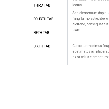
lectus.
THIRD TAB
Sed elementum dapibus 
fringilla molestie, liber
FOURTH TAB
eleifend, consequat elit 
diam.
FIFTH TAB
Curabitur maximus feugi
SIXTH TAB
eget mattis ac, placerat
ex at tellus elementum 