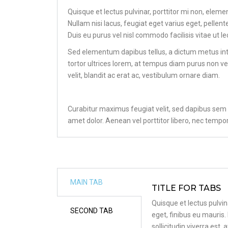
Quisque et lectus pulvinar, porttitor mi non, eleme
Nullam nisi lacus, feugiat eget varius eget, pellent
Duis eu purus vel nisl commodo facilisis vitae ut le
Sed elementum dapibus tellus, a dictum metus inte
tortor ultrices lorem, at tempus diam purus non veli
velit, blandit ac erat ac, vestibulum ornare diam.
Curabitur maximus feugiat velit, sed dapibus sem a
amet dolor. Aenean vel porttitor libero, nec temp
MAIN TAB
TITLE FOR TABS
Quisque et lectus pulvin
SECOND TAB
eget, finibus eu mauris.
sollicitudin viverra est,