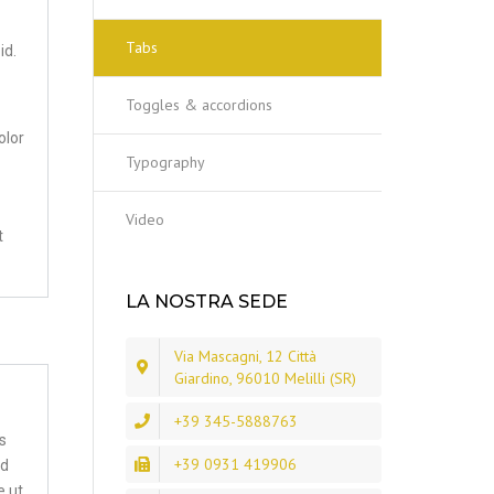
Tabs
id.
Toggles & accordions
olor
Typography
Video
t
LA NOSTRA SEDE
Via Mascagni, 12 Città
Giardino, 96010 Melilli (SR)
+39 345-5888763
s
+39 0931 419906
ed
e ut