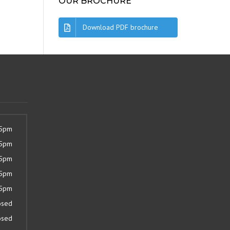
OUR BROCHURE
Download PDF brochure
 5pm
 5pm
 5pm
 5pm
 5pm
osed
osed