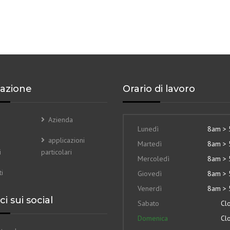
azione
Orario di lavoro
Azienda
Lunedì
8am >
applicazioni
Martedì
8am >
i
particolari
Mercoledì
8am >
i
Giovedì
8am >
Venerdì
8am >
i sui social
Sabato
Cl
Domenica
Cl