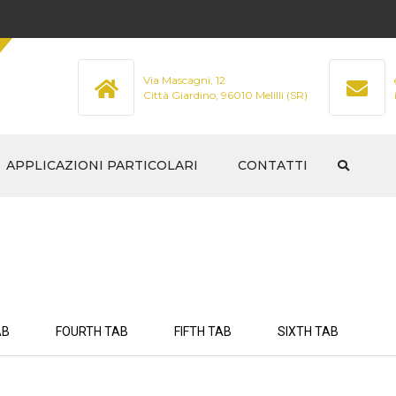
Via Mascagni, 12
Città Giardino, 96010 Melilli (SR)
APPLICAZIONI PARTICOLARI
CONTATTI
STRUTTURALE
LI NON
MAGNETOSCOPIA
LIQUIDI PENETRANTI
NI – RILIEVI
AB
FOURTH TAB
FIFTH TAB
SIXTH TAB
CONTROLLI NON DISTRUTTIVI
SUI CALCESTRUZZI E
MURATURA